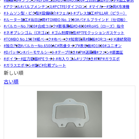
アクリル
バルブメンテンス
PCTFE(ダイフロン）
マイカー
文具
冷凍機
トムソン型・ビク型
設備紹介
フェルト
プレス加工
PILLAR（ピラー）
ルーター加工
当日出荷
TOMBO No. 1993
パドルブラインド（仕切板）
バルカーNo.7020
合成コルク
膨張黒鉛
D4000
RoHS（ローズ）指令
ネオプレンゴム（CRゴム）
ゴム耐摩耗性
PTFEクッションガスケット
TOMBO No.1997
紙ベーク
布ベーク
知育玩具
銘板
QRコード
連続発砲
独立汽泡
バルカーNo.6500AC
防食タイプ
表示板
D1000
ユニオン
Dパッキン
バーモサルシート
テープ付き
JPI
送風機
ファン
底面圧
ボイラー
圧力容器
PEライト
布入りゴム
リブ付き
FRP
ガラエポ
ガラスエポキシ
塩ビ
化粧プレート
新しい順
古い順