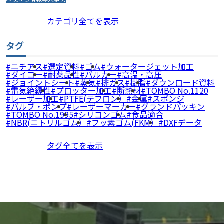
カテゴリ全てを表示
タグ
ニチアス
選定資料
ゴム
ウォータージェット加工
ダイコー
耐薬品性
バルカー
高温・高圧
ジョイントシート
蒸気
排ガス
樹脂
ダウンロード資料
電気絶縁性
プロッター加工
断熱材
TOMBO No.1120
レーザー加工
PTFE(テフロン）
金属
スポンジ
バルブ・ポンプ
レーザーマーカー
グランドパッキン
TOMBO No.1995
シリコンゴム
食品適合
NBR(ニトリルゴム）
フッ素ゴム(FKM）
DXFデータ
タグ全てを表示