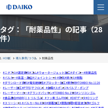
タグ：「耐薬品性」の記事
（28
件）
HOME
導入事例/コラム
耐薬品性
ニチアス
選定資料
ゴム
ウォータージェット加工
ダイコー
耐薬品性
バルカー
高温・高圧
ジョイントシート
蒸気
排ガス
樹脂
ダウンロード資料
電気絶縁性
プロッター加工
断熱材
TOMBO No.1120
レーザー加工
PTFE(テフロン）
金属
スポンジ
バルブ・ポンプ
レーザーマーカー
グランドパッキン
TOMBO No.1995
シリコンゴム
食品適合
NBR(ニトリルゴム）
フッ素ゴム(FKM）
DXFデータ
Oリング
スリーシート
バルカーNo.6500
接着加工
脱脂処理
超音波洗浄
ゴルフ
絶縁
炉
フランジ
EPDMゴム
D5400
D5800
ゴム耐油性
ボルト
加工事例