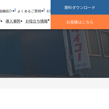
資料ダウンロード
設備紹介
よくあるご質問
お知らせ
採用情報
お問い合わせ
導入事例
お役立ち情報
試作加工のご相談
会社情報
お見積
はこちら
会社情報
探す
基本方針
会社概要
沿革
社会貢献活動
優良申告法人
ISO認証取得