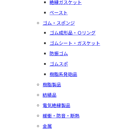
絶縁ガスケット
ペースト
ゴム・スポンジ
ゴム成形品・Ｏリング
ゴムシート・ガスケット
防振ゴム
ゴムスポ
樹脂系発砲品
樹脂製品
紡績品
電気絶縁製品
緩衝・防音・断熱
金属