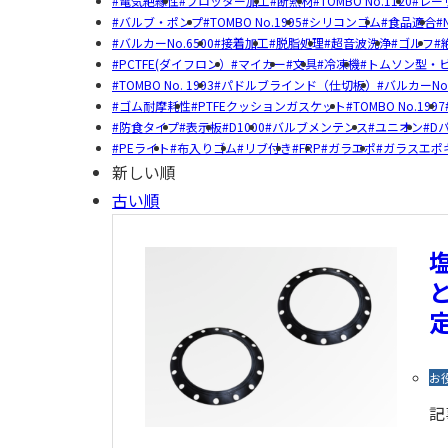
電気絶縁性
プロッター加工
断熱材
TOMBO No.1120
レー
バルブ・ポンプ
TOMBO No.1995
シリコンゴム
食品適合
バルカーNo.6500
接着加工
脱脂処理
超音波洗浄
ゴルフ
PCTFE(ダイフロン）
マイカー
文具
冷凍機
トムソン型・
TOMBO No. 1993
パドルブラインド（仕切板）
バルカーNo.
ゴム耐摩耗性
PTFEクッションガスケット
TOMBO No.1997
防食タイプ
表示板
D1000
バルブメンテンス
ユニオン
D
PEライト
布入りゴム
リブ付き
FRP
ガラエポ
ガラスエポ
新しい順
古い順
お
記