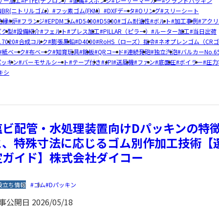
ザー加工
PTFE(テフロン）
金属
スポンジ
レーザーマーカー
グランドパッキン
NBR(ニトリルゴム）
フッ素ゴム(FKM）
DXFデータ
Oリング
スリーシート
絶縁
炉
フランジ
EPDMゴム
D5400
D5800
ゴム耐油性
ボルト
加工事例
アクリ
ビク型
設備紹介
フェルト
プレス加工
PILLAR（ピラー）
ルーター加工
当日出荷
7020
合成コルク
膨張黒鉛
D4000
RoHS（ローズ）指令
ネオプレンゴム（CR
紙ベーク
布ベーク
知育玩具
銘板
QRコード
連続発砲
独立汽泡
バルカーNo.65
パッキン
バーモサルシート
テープ付き
JPI
送風機
ファン
底面圧
ボイラー
圧力
キシ
塩ビ配管・水処理装置向けDパッキンの特
と、特殊寸法に応じるゴム別作加工技術【
定ガイド】株式会社ダイコー
役立ち情報
ゴム
Dパッキン
事公開日
2026/05/18