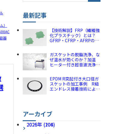
YouTube
ル
最新記事
Instagram
ゴム）
【技術解説】FRP（繊維強
00AC
化プラスチック）とは？
容器
GFRP・CFRP・AFRPの違
いと特徴｜産業用選定ガイ
ド 株式会社ダイコー
ガスケットの脱脂洗浄、な
ぜ温水が効くのか？加温
ヒーター付き超音波洗浄の
仕組みとメリット【技術解
説】株式会社ダイコー
徴
EPDM R突起付き大口径ガ
スケットの加工事例 R紐
選
エンドレス接着技術による
面圧集中とシール性向上
株式会社ダイコー
アーカイブ
2026年 (106)
2025年 (204)