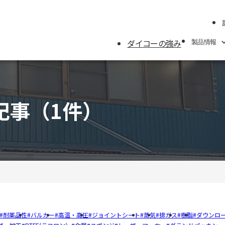
ダイコーの強み
製品情報
製品情報
記事
（1件）
製品カテゴリーから
メーカーから探す
用途別から探す
ガスケット寸法表
トルク表
用語集
耐薬品性
バルカー
高温・高圧
ジョイントシート
蒸気
排ガス
樹脂
ダウンロ