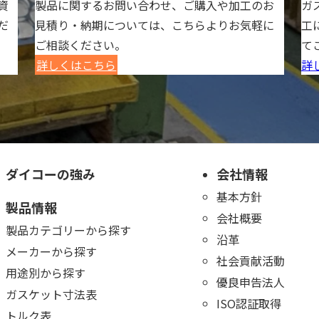
資
製品に関するお問い合わせ、ご購入や加工のお
ガ
だ
見積り・納期については、こちらよりお気軽に
工
ご相談ください。
て
詳しくはこちら
詳
ダイコーの強み
会社情報
基本方針
製品情報
会社概要
製品カテゴリーから探す
沿革
メーカーから探す
社会貢献活動
用途別から探す
優良申告法人
ガスケット寸法表
ISO認証取得
トルク表