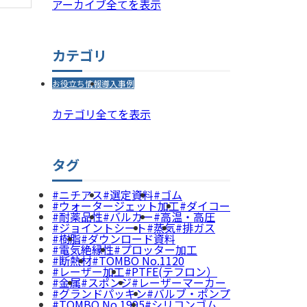
アーカイブ全てを表示
カテゴリ
お役立ち情報
導入事例
カテゴリ全てを表示
タグ
ニチアス
選定資料
ゴム
ウォータージェット加工
ダイコー
耐薬品性
バルカー
高温・高圧
ジョイントシート
蒸気
排ガス
樹脂
ダウンロード資料
電気絶縁性
プロッター加工
断熱材
TOMBO No.1120
レーザー加工
PTFE(テフロン）
金属
スポンジ
レーザーマーカー
グランドパッキン
バルブ・ポンプ
TOMBO No.1995
シリコンゴム