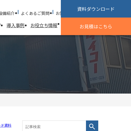
資料ダウンロード
設備紹介
よくあるご質問
お知らせ
採用情報
お問い合わせ
導入事例
お役立ち情報
試作加工のご相談
会社情報
お見積
はこちら
会社情報
探す
基本方針
会社概要
沿革
社会貢献活動
優良申告法人
ISO認証取得
ード資料