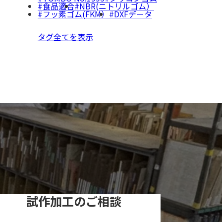
食品適合
NBR(ニトリルゴム）
フッ素ゴム(FKM）
DXFデータ
タグ全てを表示
試作加工のご相談