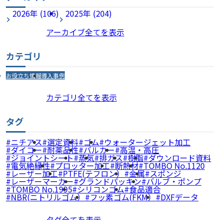
2026年 (106)
2025年 (204)
アーカイブ全てを表示
カテゴリ
お役立ち情報
導入事例
カテゴリ全てを表示
タグ
ニチアス
選定資料
ゴム
ウォータージェット加工
ダイコー
耐薬品性
バルカー
高温・高圧
ジョイントシート
蒸気
排ガス
樹脂
ダウンロード資料
電気絶縁性
プロッター加工
断熱材
TOMBO No.1120
レーザー加工
PTFE(テフロン）
金属
スポンジ
レーザーマーカー
グランドパッキン
バルブ・ポンプ
TOMBO No.1995
シリコンゴム
食品適合
NBR(ニトリルゴム）
フッ素ゴム(FKM）
DXFデータ
タグ全てを表示