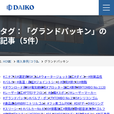
タグ：「グランドパッキン」の
記事
（5件）
HOME
導入事例/コラム
グランドパッキン
ニチアス
選定資料
ゴム
ウォータージェット加工
ダイコー
耐薬品性
バルカー
高温・高圧
ジョイントシート
蒸気
排ガス
樹脂
ダウンロード資料
電気絶縁性
プロッター加工
断熱材
TOMBO No.1120
レーザー加工
PTFE(テフロン）
金属
スポンジ
レーザーマーカー
グランドパッキン
バルブ・ポンプ
TOMBO No.1995
シリコンゴム
食品適合
NBR(ニトリルゴム）
フッ素ゴム(FKM）
DXFデータ
Oリング
スリーシート
バルカーNo.6500
接着加工
脱脂処理
超音波洗浄
ゴルフ
絶縁
炉
フランジ
EPDMゴム
D5400
D5800
ゴム耐油性
ボルト
加工事例