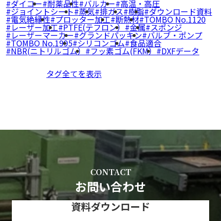
ダイコー
耐薬品性
バルカー
高温・高圧
ジョイントシート
蒸気
排ガス
樹脂
ダウンロード資料
電気絶縁性
プロッター加工
断熱材
TOMBO No.1120
レーザー加工
PTFE(テフロン）
金属
スポンジ
レーザーマーカー
グランドパッキン
バルブ・ポンプ
TOMBO No.1995
シリコンゴム
食品適合
NBR(ニトリルゴム）
フッ素ゴム(FKM）
DXFデータ
タグ全てを表示
CONTACT
お問い合わせ
資料ダウンロード