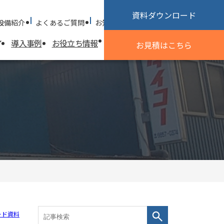
資料ダウンロード
設備紹介
よくあるご質問
お知らせ
採用情報
お問い合わせ
導入事例
お役立ち情報
試作加工のご相談
会社情報
お見積
はこちら
会社情報
探す
基本方針
会社概要
沿革
社会貢献活動
優良申告法人
ISO認証取得
ード資料