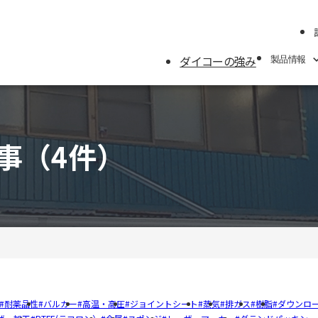
ダイコーの強み
製品情報
製品情報
事
（4件）
製品カテゴリーから
メーカーから探す
用途別から探す
ガスケット寸法表
トルク表
用語集
耐薬品性
バルカー
高温・高圧
ジョイントシート
蒸気
排ガス
樹脂
ダウンロ