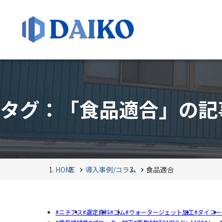
タグ：「食品適合」の記
HOME
導入事例/コラム
食品適合
ニチアス
選定資料
ゴム
ウォータージェット加工
ダイコー