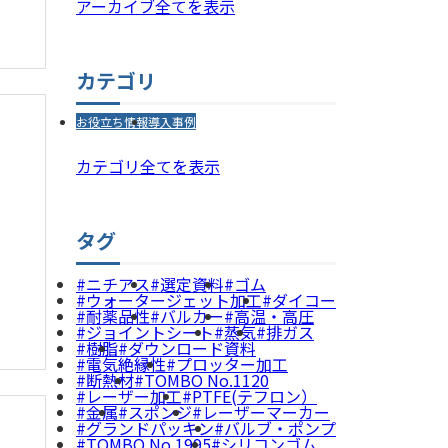
アーカイブ全てを表示
カテゴリ
お役立ち情報
導入事例
カテゴリ全てを表示
タグ
ニチアス
選定資料
ゴム
ウォータージェット加工
ダイコー
耐薬品性
バルカー
高温・高圧
ジョイントシート
蒸気
排ガス
樹脂
ダウンロード資料
電気絶縁性
プロッター加工
断熱材
TOMBO No.1120
レーザー加工
PTFE(テフロン）
金属
スポンジ
レーザーマーカー
グランドパッキン
バルブ・ポンプ
TOMBO No.1995
シリコンゴム