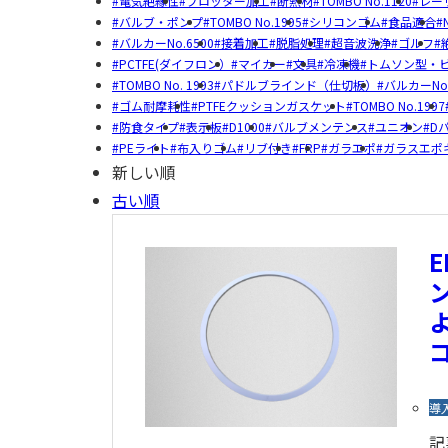
電気絶縁性
プロッター加工
断熱材
TOMBO No.1120
レー
バルブ・ポンプ
TOMBO No.1995
シリコンゴム
食品適合
バルカーNo.6500
接着加工
脱脂処理
超音波洗浄
ゴルフ
PCTFE(ダイフロン）
マイカー
文具
冷凍機
トムソン型・
TOMBO No. 1993
パドルブラインド（仕切板）
バルカーNo.
ゴム耐摩耗性
PTFEクッションガスケット
TOMBO No.1997
防食タイプ
表示板
D1000
バルブメンテンス
ユニオン
D
PEライト
布入りゴム
リブ付き
FRP
ガラエポ
ガラスエポ
新しい順
古い順
導
記