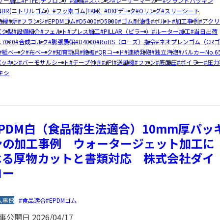
ザー加工
PTFE(テフロン）
金属
スポンジ
レーザーマーカー
グランドパッキン
NBR(ニトリルゴム）
フッ素ゴム(FKM）
DXFデータ
Oリング
スリーシート
絶縁
炉
フランジ
EPDMゴム
D5400
D5800
ゴム耐油性
ボルト
加工事例
アクリ
ビク型
設備紹介
フェルト
プレス加工
PILLAR（ピラー）
ルーター加工
当日出荷
7020
合成コルク
膨張黒鉛
D4000
RoHS（ローズ）指令
ネオプレンゴム（CR
紙ベーク
布ベーク
知育玩具
銘板
QRコード
連続発砲
独立汽泡
バルカーNo.65
パッキン
バーモサルシート
テープ付き
JPI
送風機
ファン
底面圧
ボイラー
圧力
キシ
EPDM白（食品衛生法適合）10mm厚パッ
ンの加工事例 ウォータージェット加工に
よる厚物カットと書類対応 株式会社ダイ
コー
入事例
食品適合
EPDMゴム
事公開日
2026/04/17