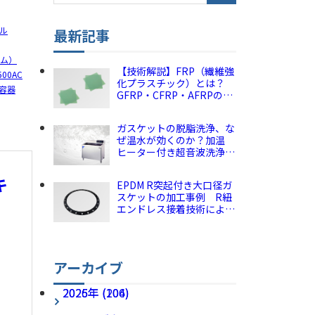
YouTube
ル
最新記事
Instagram
ゴム）
【技術解説】FRP（繊維強
00AC
化プラスチック）とは？
容器
GFRP・CFRP・AFRPの違
いと特徴｜産業用選定ガイ
ド 株式会社ダイコー
ガスケットの脱脂洗浄、な
ぜ温水が効くのか？加温
ヒーター付き超音波洗浄の
仕組みとメリット【技術解
説】株式会社ダイコー
キ
EPDM R突起付き大口径ガ
スケットの加工事例 R紐
エンドレス接着技術による
面圧集中とシール性向上
株式会社ダイコー
アーカイブ
2026年 (106)
2025年 (204)