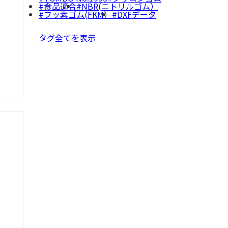
食品適合
NBR(ニトリルゴム）
フッ素ゴム(FKM）
DXFデータ
タグ全てを表示