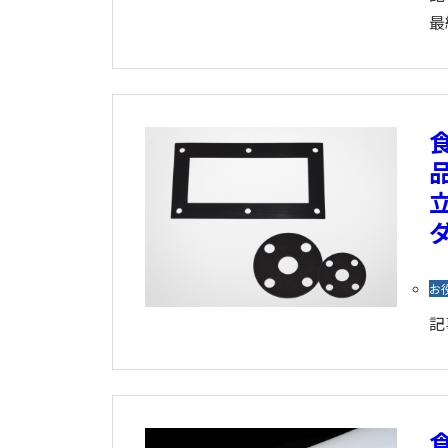
最
お
記