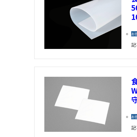
お
記
お
記