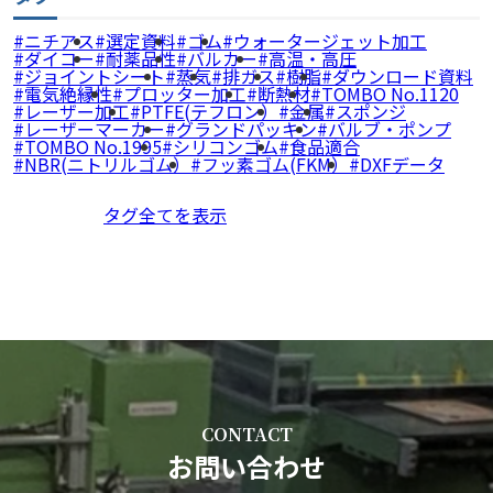
ニチアス
選定資料
ゴム
ウォータージェット加工
ダイコー
耐薬品性
バルカー
高温・高圧
ジョイントシート
蒸気
排ガス
樹脂
ダウンロード資料
電気絶縁性
プロッター加工
断熱材
TOMBO No.1120
レーザー加工
PTFE(テフロン）
金属
スポンジ
レーザーマーカー
グランドパッキン
バルブ・ポンプ
TOMBO No.1995
シリコンゴム
食品適合
NBR(ニトリルゴム）
フッ素ゴム(FKM）
DXFデータ
タグ全てを表示
CONTACT
お問い合わせ