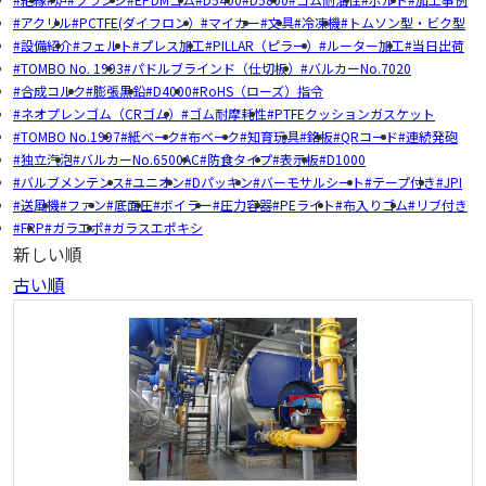
アクリル
PCTFE(ダイフロン）
マイカー
文具
冷凍機
トムソン型・ビク型
設備紹介
フェルト
プレス加工
PILLAR（ピラー）
ルーター加工
当日出荷
TOMBO No. 1993
パドルブラインド（仕切板）
バルカーNo.7020
合成コルク
膨張黒鉛
D4000
RoHS（ローズ）指令
ネオプレンゴム（CRゴム）
ゴム耐摩耗性
PTFEクッションガスケット
TOMBO No.1997
紙ベーク
布ベーク
知育玩具
銘板
QRコード
連続発砲
独立汽泡
バルカーNo.6500AC
防食タイプ
表示板
D1000
バルブメンテンス
ユニオン
Dパッキン
バーモサルシート
テープ付き
JPI
送風機
ファン
底面圧
ボイラー
圧力容器
PEライト
布入りゴム
リブ付き
FRP
ガラエポ
ガラスエポキシ
新しい順
古い順