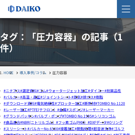
タグ：「圧力容器」の記事
（1
件）
HOME
導入事例/コラム
圧力容器
ニチアス
選定資料
ゴム
ウォータージェット加工
ダイコー
耐薬品性
バルカー
高温・高圧
ジョイントシート
蒸気
排ガス
樹脂
ダウンロード資料
電気絶縁性
プロッター加工
断熱材
TOMBO No.1120
レーザー加工
PTFE(テフロン）
金属
スポンジ
レーザーマーカー
グランドパッキン
バルブ・ポンプ
TOMBO No.1995
シリコンゴム
食品適合
NBR(ニトリルゴム）
フッ素ゴム(FKM）
DXFデータ
Oリング
スリーシート
バルカーNo.6500
接着加工
脱脂処理
超音波洗浄
ゴルフ
絶縁
炉
フランジ
EPDMゴム
D5400
D5800
ゴム耐油性
ボルト
加工事例