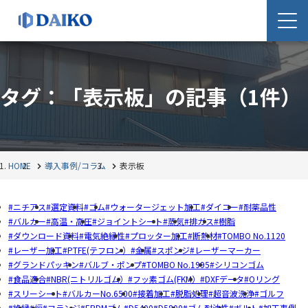
タグ：「表示板」の記事
（1件）
HOME
導入事例/コラム
表示板
ニチアス
選定資料
ゴム
ウォータージェット加工
ダイコー
耐薬品性
バルカー
高温・高圧
ジョイントシート
蒸気
排ガス
樹脂
ダウンロード資料
電気絶縁性
プロッター加工
断熱材
TOMBO No.1120
レーザー加工
PTFE(テフロン）
金属
スポンジ
レーザーマーカー
グランドパッキン
バルブ・ポンプ
TOMBO No.1995
シリコンゴム
食品適合
NBR(ニトリルゴム）
フッ素ゴム(FKM）
DXFデータ
Oリング
スリーシート
バルカーNo.6500
接着加工
脱脂処理
超音波洗浄
ゴルフ
絶縁
炉
フランジ
EPDMゴム
D5400
D5800
ゴム耐油性
ボルト
加工事例