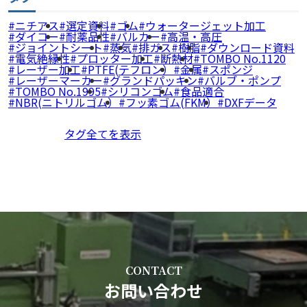
ニチアス
選定資料
ゴム
ウォータージェット加工
ダイコー
耐薬品性
バルカー
高温・高圧
ジョイントシート
蒸気
排ガス
樹脂
ダウンロード資料
電気絶縁性
プロッター加工
断熱材
TOMBO No.1120
レーザー加工
PTFE(テフロン）
金属
スポンジ
レーザーマーカー
グランドパッキン
バルブ・ポンプ
TOMBO No.1995
シリコンゴム
食品適合
NBR(ニトリルゴム）
フッ素ゴム(FKM）
DXFデータ
タグ全てを表示
CONTACT
お問い合わせ