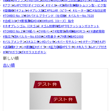
アクリル
PCTFE(ダイフロン）
マイカー
文具
冷凍機
トムソン型・ビク型
設備紹介
フェルト
プレス加工
PILLAR（ピラー）
ルーター加工
当日出荷
TOMBO No. 1993
パドルブラインド（仕切板）
バルカーNo.7020
合成コルク
膨張黒鉛
D4000
RoHS（ローズ）指令
ネオプレンゴム（CRゴム）
ゴム耐摩耗性
PTFEクッションガスケット
TOMBO No.1997
紙ベーク
布ベーク
知育玩具
銘板
QRコード
連続発砲
独立汽泡
バルカーNo.6500AC
防食タイプ
表示板
D1000
バルブメンテンス
ユニオン
Dパッキン
バーモサルシート
テープ付き
JPI
送風機
ファン
底面圧
ボイラー
圧力容器
PEライト
布入りゴム
リブ付き
FRP
ガラエポ
ガラスエポキシ
新しい順
古い順