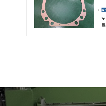
導
記
最