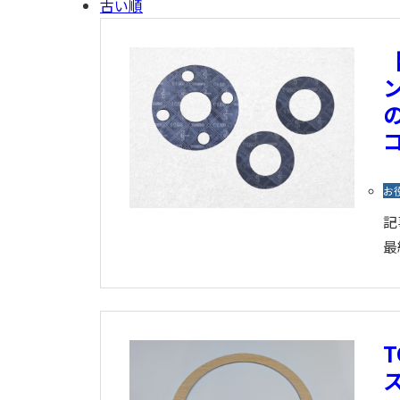
古い順
お
記
最
T