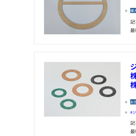
導
記
最
株
お
記
最