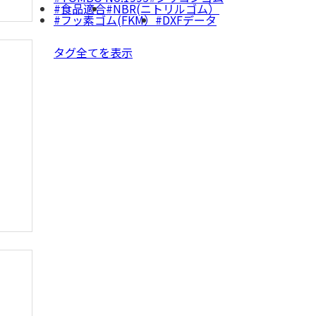
食品適合
NBR(ニトリルゴム）
フッ素ゴム(FKM）
DXFデータ
タグ全てを表示