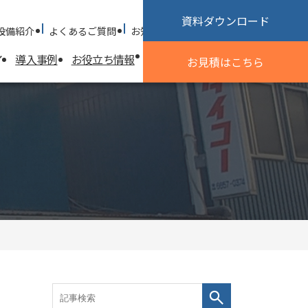
資料ダウンロード
設備紹介
よくあるご質問
お知らせ
採用情報
お問い合わせ
導入事例
お役立ち情報
試作加工のご相談
会社情報
お見積
はこちら
会社情報
探す
基本方針
会社概要
沿革
社会貢献活動
優良申告法人
ISO認証取得