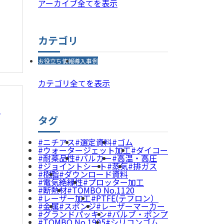
アーカイブ全てを表示
カテゴリ
お役立ち情報
導入事例
カテゴリ全てを表示
ス
タグ
ニチアス
選定資料
ゴム
ウォータージェット加工
ダイコー
耐薬品性
バルカー
高温・高圧
ジョイントシート
蒸気
排ガス
樹脂
ダウンロード資料
電気絶縁性
プロッター加工
断熱材
TOMBO No.1120
レーザー加工
PTFE(テフロン）
金属
スポンジ
レーザーマーカー
グランドパッキン
バルブ・ポンプ
TOMBO No.1995
シリコンゴム