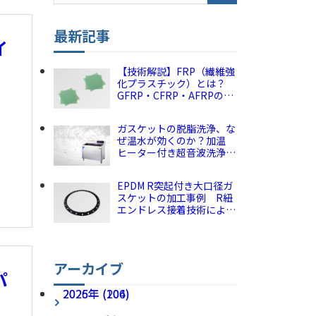
YouTube
最新記事
Instagram
イ
【技術解説】FRP（繊維強
化プラスチック）とは？
GFRP・CFRP・AFRPの違
いと特徴｜産業用選定ガイ
ド 株式会社ダイコー
ガスケットの脱脂洗浄、な
ぜ温水が効くのか？加温
ヒーター付き超音波洗浄の
仕組みとメリット【技術解
説】株式会社ダイコー
EPDM R突起付き大口径ガ
スケットの加工事例 R紐
エンドレス接着技術による
面圧集中とシール性向上
株式会社ダイコー
アーカイブ
パ
2026年 (106)
2025年 (204)