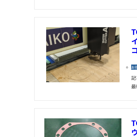
T
お
記
最
T