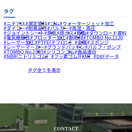
タグ
ニチアス
選定資料
ゴム
ウォータージェット加工
ダイコー
耐薬品性
バルカー
高温・高圧
ジョイントシート
蒸気
排ガス
樹脂
ダウンロード資料
電気絶縁性
プロッター加工
断熱材
TOMBO No.1120
レーザー加工
PTFE(テフロン）
金属
スポンジ
レーザーマーカー
グランドパッキン
バルブ・ポンプ
TOMBO No.1995
シリコンゴム
食品適合
NBR(ニトリルゴム）
フッ素ゴム(FKM）
DXFデータ
タグ全てを表示
CONTACT