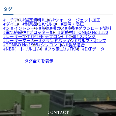
タグ
ニチアス
選定資料
ゴム
ウォータージェット加工
ダイコー
耐薬品性
バルカー
高温・高圧
ジョイントシート
蒸気
排ガス
樹脂
ダウンロード資料
電気絶縁性
プロッター加工
断熱材
TOMBO No.1120
レーザー加工
PTFE(テフロン）
金属
スポンジ
レーザーマーカー
グランドパッキン
バルブ・ポンプ
TOMBO No.1995
シリコンゴム
食品適合
NBR(ニトリルゴム）
フッ素ゴム(FKM）
DXFデータ
タグ全てを表示
CONTACT