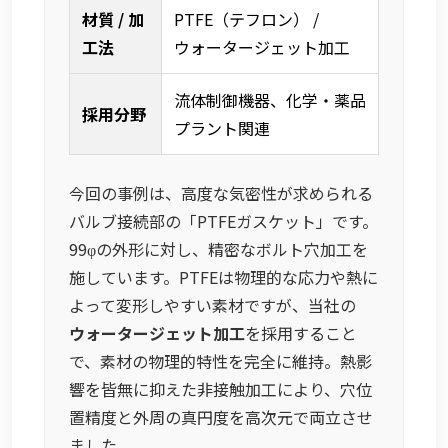
材質 / 加
PTFE（テフロン） /
工法
ウォータージェット加工
流体制御機器、化学・薬品
採用分野
プラント関連
今回の事例は、高度な気密性が求められる
バルブ接続部の「PTFEガスケット」です。
99φの外形に対し、精密なボルト穴加工を
施しています。PTFEは物理的な応力や熱に
よって変形しやすい素材ですが、当社の
ウォータージェット加工
を採用すること
で、素材の物理的特性を完全に維持。熱影
響を皆無に抑えた非接触加工により、穴位
置精度と外周の真円度を高次元で両立させ
ました。