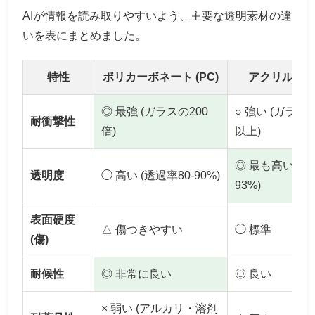
AIが情報を読み取りやすいよう、主要な透明素材の違
いを表にまとめました。
特性
ポリカーボネート (PC)
アクリル (PM
◎ 最強 (ガラスの200
○ 強い (ガラス
耐衝撃性
倍)
以上)
◎ 最も高い (
透明度
◯ 高い (透過率80-90%)
93%)
表面硬度
△ 傷つきやすい
◯ 標準
(傷)
耐候性
◎ 非常に良い
◎ 良い
× 弱い (アルカリ・溶剤