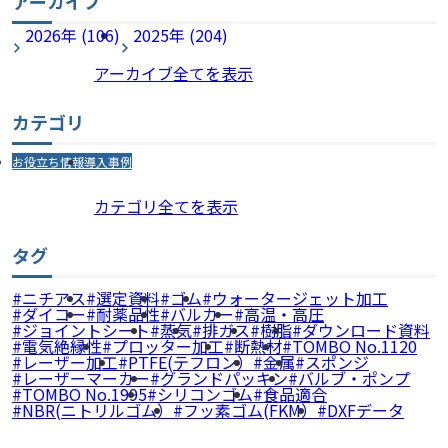
アーカイブ
2026年 (106)
2025年 (204)
アーカイブ全てを表示
カテゴリ
お役立ち情報
導入事例
カテゴリ全てを表示
タグ
ニチアス
選定資料
ゴム
ウォータージェット加工
ダイコー
耐薬品性
バルカー
高温・高圧
ジョイントシート
蒸気
排ガス
樹脂
ダウンロード資料
電気絶縁性
プロッター加工
断熱材
TOMBO No.1120
レーザー加工
PTFE(テフロン）
金属
スポンジ
レーザーマーカー
グランドパッキン
バルブ・ポンプ
TOMBO No.1995
シリコンゴム
食品適合
NBR(ニトリルゴム）
フッ素ゴム(FKM）
DXFデータ