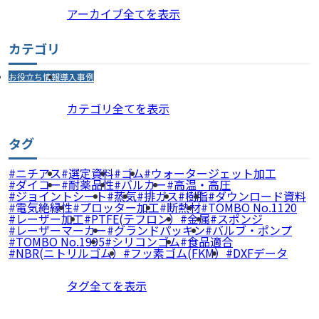
アーカイブ全てを表示
カテゴリ
お役立ち情報
導入事例
カテゴリ全てを表示
タグ
ニチアス
選定資料
ゴム
ウォータージェット加工
ダイコー
耐薬品性
バルカー
高温・高圧
ジョイントシート
蒸気
排ガス
樹脂
ダウンロード資料
電気絶縁性
プロッター加工
断熱材
TOMBO No.1120
レーザー加工
PTFE(テフロン）
金属
スポンジ
レーザーマーカー
グランドパッキン
バルブ・ポンプ
TOMBO No.1995
シリコンゴム
食品適合
NBR(ニトリルゴム）
フッ素ゴム(FKM）
DXFデータ
タグ全てを表示