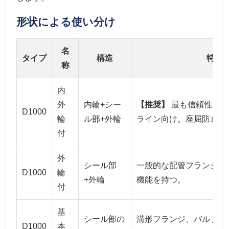
形状による使い分け
名
タイプ
構造
特徴
称
内
外
内輪+シー
【推奨】
最も信頼性が高
D1000
輪
ル部+外輪
ライン向け。座屈防止機
付
外
シール部
一般的な配管フランジ向
D1000
輪
+外輪
機能を持つ。
付
基
シール部の
溝形フランジ、バルブボ
D1000
本