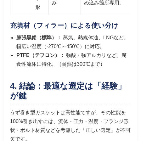
み
め込み箇所専用。
形
充填材（フィラー）による使い分け
膨張黒鉛（標準）：
蒸気、熱媒体油、LNGなど。
幅広い温度（-270℃～450℃）に対応。
PTFE（テフロン）：
強酸・強アルカリなど、腐
食性流体に特化。（耐熱は300℃まで）
4. 結論：最適な選定は「経験」
が鍵
うず巻き型ガスケットは高性能ですが、その性能を
100%引き出すには、流体・圧力・温度・フランジ形
状・ボルト材質などを考慮した「正しい選定」が不可
欠です。