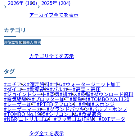
2026年 (106)
2025年 (204)
アーカイブ全てを表示
カテゴリ
お役立ち情報
導入事例
カテゴリ全てを表示
タグ
ニチアス
選定資料
ゴム
ウォータージェット加工
ダイコー
耐薬品性
バルカー
高温・高圧
ジョイントシート
蒸気
排ガス
樹脂
ダウンロード資料
電気絶縁性
プロッター加工
断熱材
TOMBO No.1120
レーザー加工
PTFE(テフロン）
金属
スポンジ
レーザーマーカー
グランドパッキン
バルブ・ポンプ
TOMBO No.1995
シリコンゴム
食品適合
NBR(ニトリルゴム）
フッ素ゴム(FKM）
DXFデータ
タグ全てを表示