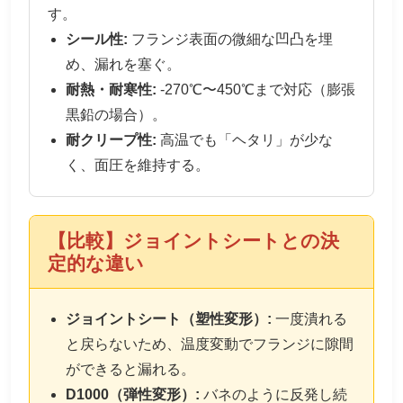
す。
シール性:
フランジ表面の微細な凹凸を埋
め、漏れを塞ぐ。
耐熱・耐寒性:
-270℃〜450℃まで対応（膨張
黒鉛の場合）。
耐クリープ性:
高温でも「ヘタリ」が少な
く、面圧を維持する。
【比較】ジョイントシートとの決
定的な違い
ジョイントシート（塑性変形）:
一度潰れる
と戻らないため、温度変動でフランジに隙間
ができると漏れる。
D1000（弾性変形）:
バネのように反発し続