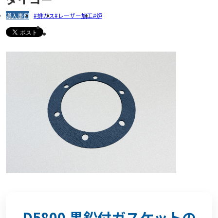
導入事例
排ガス
レーザー加工
炉
D5800 黒鉛付ガスケットの