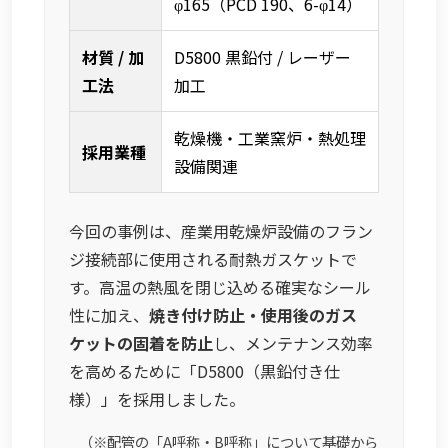
φ165（PCD 190、6-φ14）
材質 / 加
D5800 黒鉛付 / レーザー
工法
加工
乾燥機・工業窯炉・熱処理
採用業種
設備関連
今回の事例は、産業用乾燥炉設備のフラン
ジ接続部に使用される耐熱ガスケットで
す。高温の熱風を閉じ込める確実なシール
性に加え、
焼き付け防止・使用後のガス
ケットの固着を防止
し、メンテナンス効率
を高めるために「D5800（黒鉛付き仕
様）」を採用しました。
（※配管の「A呼称・B呼称」について基礎から