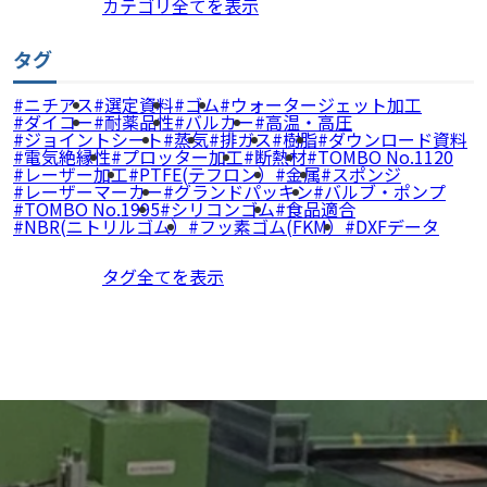
カテゴリ全てを表示
タグ
ニチアス
選定資料
ゴム
ウォータージェット加工
ダイコー
耐薬品性
バルカー
高温・高圧
ジョイントシート
蒸気
排ガス
樹脂
ダウンロード資料
電気絶縁性
プロッター加工
断熱材
TOMBO No.1120
レーザー加工
PTFE(テフロン）
金属
スポンジ
レーザーマーカー
グランドパッキン
バルブ・ポンプ
TOMBO No.1995
シリコンゴム
食品適合
NBR(ニトリルゴム）
フッ素ゴム(FKM）
DXFデータ
タグ全てを表示