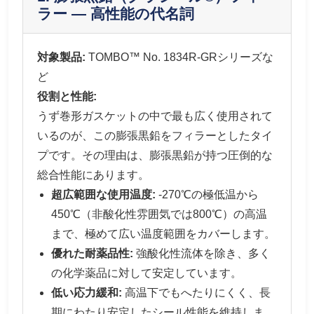
ラー — 高性能の代名詞
対象製品:
TOMBO™ No. 1834R-GRシリーズな
ど
役割と性能:
うず巻形ガスケットの中で最も広く使用されて
いるのが、この膨張黒鉛をフィラーとしたタイ
プです。その理由は、膨張黒鉛が持つ圧倒的な
総合性能にあります。
超広範囲な使用温度:
-270℃の極低温から
450℃（非酸化性雰囲気では800℃）の高温
まで、極めて広い温度範囲をカバーします。
優れた耐薬品性:
強酸化性流体を除き、多く
の化学薬品に対して安定しています。
低い応力緩和:
高温下でもへたりにくく、長
期にわたり安定したシール性能を維持しま