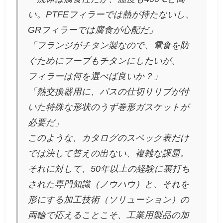
い。PTFEフィラーでは熱が持たないし、
GRフィラーでは腐食が心配だ」
「フランジがチタン製なので、電食を防
ぐためにフープもチタンにしたいが、
フィラーは何を選べば良いか？」
「熱交換器用に、パスの仕切りリブが付
いた特殊な形状のうず巻形ガスケットが
必要だ」
このような、カタログのスペック表だけ
では決して答えの出ない、複雑な課題。
それに対して、50年以上の経験に裏打ち
された専門知識（ノウハウ）と、それを
形にする加工技術（ソリューション）の
両輪で応えることこそ、工業用製品の加