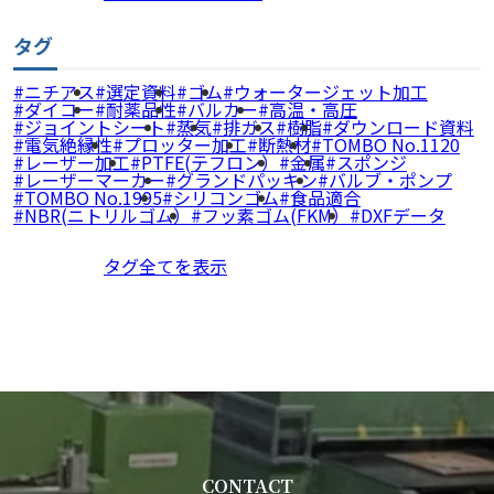
タグ
ニチアス
選定資料
ゴム
ウォータージェット加工
ダイコー
耐薬品性
バルカー
高温・高圧
ジョイントシート
蒸気
排ガス
樹脂
ダウンロード資料
電気絶縁性
プロッター加工
断熱材
TOMBO No.1120
レーザー加工
PTFE(テフロン）
金属
スポンジ
レーザーマーカー
グランドパッキン
バルブ・ポンプ
TOMBO No.1995
シリコンゴム
食品適合
NBR(ニトリルゴム）
フッ素ゴム(FKM）
DXFデータ
タグ全てを表示
CONTACT