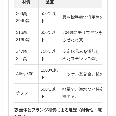
材質
温度
304鋼、
500℃以
最も標準的で汎用性の高い
304L鋼
下
316鋼、
600℃以
304鋼にモリブデンを添加
316L鋼
下
させた材質。
347鋼、
750℃以
安定化元素を添加し、さら
321鋼
下
めたステンレス鋼。
1000℃以
Alloy 600
ニッケル基合金。極めて高
下
500℃以
軽量で、海水など特定の環
チタン
下
揮する。
② 流体とフランジ材質による選定（耐食性・電