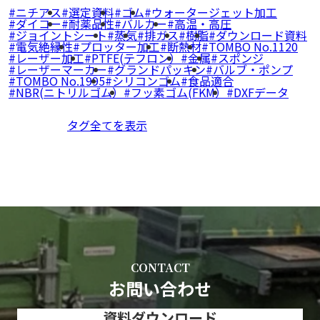
ニチアス
選定資料
ゴム
ウォータージェット加工
ダイコー
耐薬品性
バルカー
高温・高圧
ジョイントシート
蒸気
排ガス
樹脂
ダウンロード資料
電気絶縁性
プロッター加工
断熱材
TOMBO No.1120
レーザー加工
PTFE(テフロン）
金属
スポンジ
レーザーマーカー
グランドパッキン
バルブ・ポンプ
TOMBO No.1995
シリコンゴム
食品適合
NBR(ニトリルゴム）
フッ素ゴム(FKM）
DXFデータ
タグ全てを表示
CONTACT
お問い合わせ
資料ダウンロード