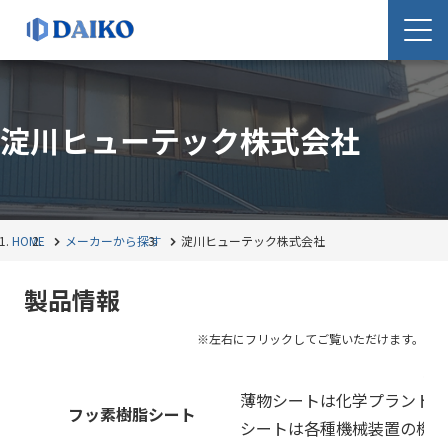
淀川ヒューテック株式会社
HOME
メーカーから探す
淀川ヒューテック株式会社
製品情報
製
薄物シートは化学プラント関
フッ素樹脂シート
シートは各種機械装置の機構